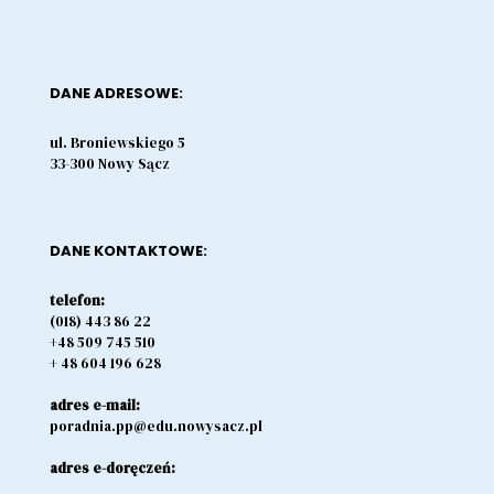
DANE ADRESOWE:
ul. Broniewskiego 5
33-300 Nowy Sącz
DANE KONTAKTOWE:
telefon:
(018) 443 86 22
+48 509 745 510
+ 48 604 196 628
adres e-mail:
poradnia.pp@edu.nowysacz.pl
adres e-doręczeń: